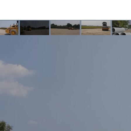
oyek
Proyek
Project
Project
Projec
mokalisari
Jekek
Kertosono
Nganjuk
Dian
Istana